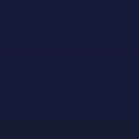
通过平台共享资源，提高利用率