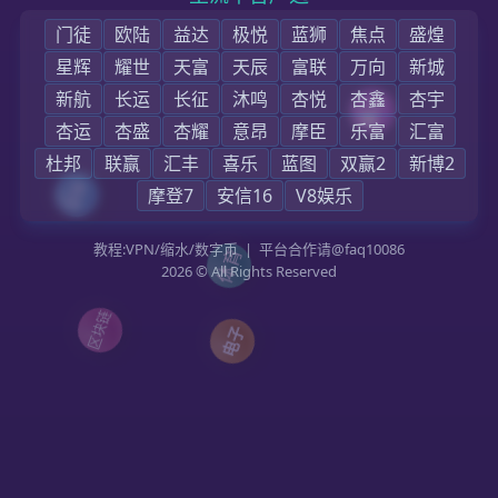
首页
关于我们
新闻资讯