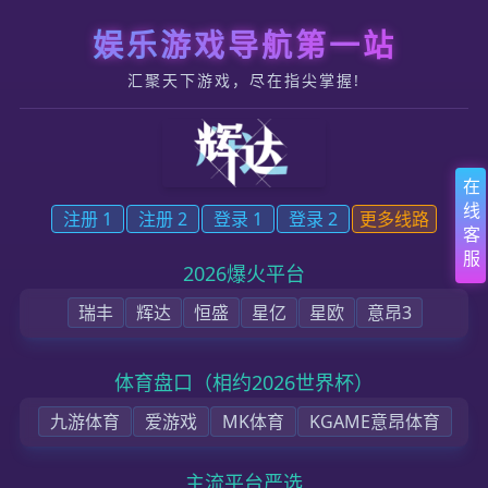
跳转到内容
辉达_辉达平台_ | 会员ID账号注册中心
首页
关于我们
新闻资讯
解决方案
联络我们